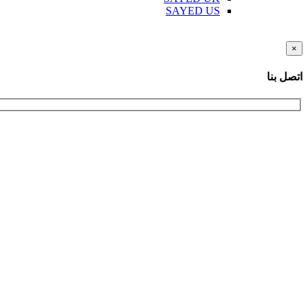
SAYED US
×
اتصل بنا