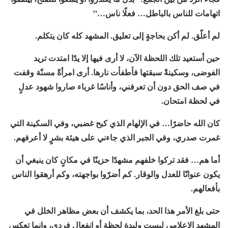
اتهامات للناس بالباطل… فعلًا ناس…”
لم أعلّق. لم أكن بحاجةٍ إلى تعليق. المشهد كله كان يتكلم.
حين أستعيد تلك اللحظة الآن، لا أرى فيها إلا يدًا امتدت تريد
الفوضى، وسكينةً سبقتها فأطفأت نارها. أرى امرأةً مسنّة وقفت
في صف الحق دون أن تعرفني، وأناسًا غرباء صاروا شهود عدلٍ
في لحظة امتحان.
كان الله حاضرًا… في الإلهام الذي كبح غضبي، وفي السكينة التي
غمرت صدري، وفي الجبر الذي جاءني على هيئة بشرٍ لا أعرفهم.
أما هم… فقد تركوا خلفهم مشهدًا حزينًا في مكانٍ كان ينبغي أن
يكون عنوانًا للعدل والوقار. كم أضرّوا بواجهته، وكم أرهقوا الناس
بأفعالهم.
حتى بلغ الأمر هذا الحد، بما يكشف أن بعض مظاهر الخلل في
المشهد الإعلامي ليست وليدة لحظة أو انفعال فردي، وإنما تعكس