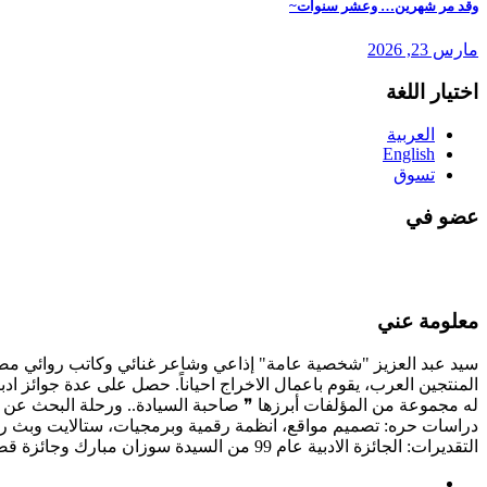
وقد مر شهرين… وعشر سنوات~
مارس 23, 2026
اختيار اللغة
العربية
English
تسوق
عضو في
معلومة عني
سيد عبد العزيز "شخصية عامة" إذاعي وشاعر غنائي وكاتب روائي مصري،
المنتجين العرب، يقوم باعمال الاخراج احياناً. حصل على عدة جوائز ادب
له مجموعة من المؤلفات أبرزها ❞ صاحبة السيادة.. ورحلة البحث عن 
دراسات حره: تصميم مواقع، انظمة رقمية وبرمجيات، ستالايت وبث 
التقديرات: الجائزة الادبية عام 99 من السيدة سوزان مبارك وجائزة قصور الثقافة لنفس العام، شهادة تقدير من حكومة دبي ومؤسسة محمد بن راشد ال مكتوم عن حضور "قمة المعرفة 2022".