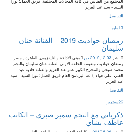
المجتمع من الفنانين في كافة المجالات المختلفة. فريق العمل: نورا
السيد - سيد عبد العزيز
التفاصيل
13
مايو
رمضان حواديت 2019 – الفنانة حنان
سليمان
نشر
2019,12:03 ص
مبني الاذاعة والتليفزيون, القاهرة , مصر
رمضان حواديت وضيفتة الحلقة الاولي الفنانة حنان سليمان والنجم
محمد صبحي والمخرج الكبير عمر عبد العزيز والفنانة فادية عبد
الغني علي هواء إذاعة البرنامج العام فريق العمل: نورا السيد - سيد
عبد العزيز
التفاصيل
26
سبتمبر
ذكرياتي مع النجم سمير صبري – الكاتب
عاطف بشاي
نشر
2017,5:38 م
اذاعة الاغاني، مبني الاذاعة والتليفزيون،