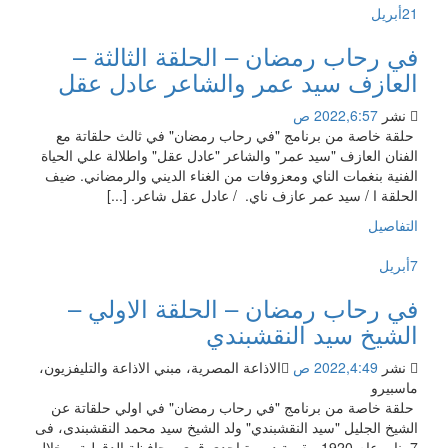
21
أبريل
في رحاب رمضان – الحلقة الثالثة –
العازف سيد عمر والشاعر عادل عقل
نشر
2022,6:57 ص
حلقة خاصة من برنامج "في رحاب رمضان" في ثالث حلقاتة مع
الفنان العازف "سيد عمر" والشاعر "عادل عقل" واطلالة علي الحياة
الفنية بنغمات الناي ومعزوفات من الغناء الديني والرمضاني. ضيف
الحلقة ا / سيد عمر عازف ناي. / عادل عقل شاعر. [...]
التفاصيل
7
أبريل
في رحاب رمضان – الحلقة الاولي –
الشيخ سيد النقشبندي
نشر
2022,4:49 ص
الاذاعة المصرية، مبني الاذاعة والتليفزيون،
ماسبيرو
حلقة خاصة من برنامج "في رحاب رمضان" في اولي حلقاتة عن
الشيخ الجليل "سيد النقشبندي" ولد الشيخ سيد محمد النقشبندى، فى
7 يناير عام 1920، بقرية دميرة إحدى قرى محافظة الدقهلية، وخلال