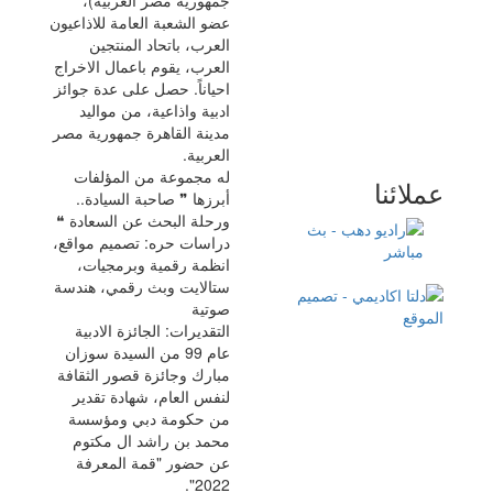
جمهورية مصر العربية)،
عضو الشعبة العامة للاذاعيون
العرب، باتحاد المنتجين
العرب، يقوم باعمال الاخراج
احياناً. حصل على عدة جوائز
ادبية واذاعية، من مواليد
مدينة القاهرة جمهورية مصر
العربية.
له مجموعة من المؤلفات
عملائنا
أبرزها ❞ صاحبة السيادة..
ورحلة البحث عن السعادة ❝
دراسات حره: تصميم مواقع،
انظمة رقمية وبرمجيات،
ستالايت وبث رقمي، هندسة
صوتية
التقديرات: الجائزة الادبية
عام 99 من السيدة سوزان
مبارك وجائزة قصور الثقافة
لنفس العام، شهادة تقدير
من حكومة دبي ومؤسسة
محمد بن راشد ال مكتوم
عن حضور "قمة المعرفة
2022".