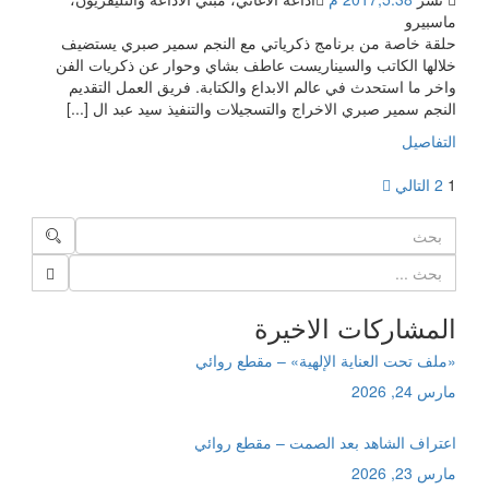
ماسبيرو
حلقة خاصة من برنامج ذكرياتي مع النجم سمير صبري يستضيف
خلالها الكاتب والسيناريست عاطف بشاي وحوار عن ذكريات الفن
واخر ما استحدث في عالم الابداع والكتابة. فريق العمل التقديم
النجم سمير صبري الاخراج والتسجيلات والتنفيذ سيد عبد ال [...]
التفاصيل
Posts
صفحة
صفحة
1
2
التالي
pagination
المشاركات الاخيرة
«ملف تحت العناية الإلهية» – مقطع روائي
مارس 24, 2026
اعتراف الشاهد بعد الصمت – مقطع روائي
مارس 23, 2026