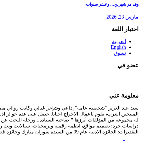
وقد مر شهرين… وعشر سنوات~
مارس 23, 2026
اختيار اللغة
العربية
English
تسوق
عضو في
معلومة عني
سيد عبد العزيز "شخصية عامة" إذاعي وشاعر غنائي وكاتب روائي مصري،
المنتجين العرب، يقوم باعمال الاخراج احياناً. حصل على عدة جوائز ادب
له مجموعة من المؤلفات أبرزها ❞ صاحبة السيادة.. ورحلة البحث عن 
دراسات حره: تصميم مواقع، انظمة رقمية وبرمجيات، ستالايت وبث 
التقديرات: الجائزة الادبية عام 99 من السيدة سوزان مبارك وجائزة قصور الثقافة لنفس العام، شهادة تقدير من حكومة دبي ومؤسسة محمد بن راشد ال مكتوم عن حضور "قمة المعرفة 2022".