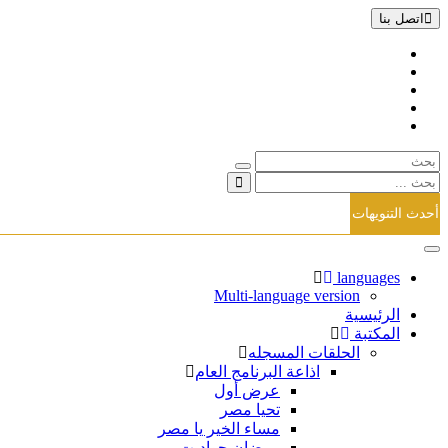
اتصل بنا
أحدث التنويهات
تبديل
الملاحة
languages
Multi-language version
الرئيسية
المكتبة
الحلقات المسجله
اذاعة البرنامج العام
عرض أول
تحيا مصر
مساء الخير يا مصر
رمضان حواديت