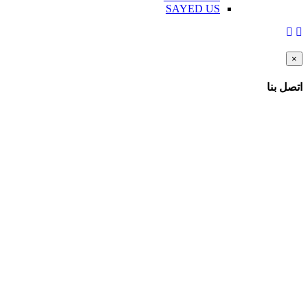
SAYED US
×
اتصل بنا