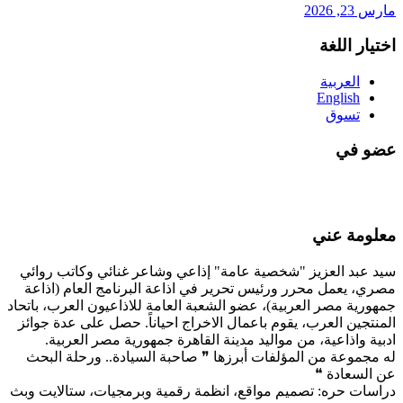
مارس 23, 2026
اختيار اللغة
العربية
English
تسوق
عضو في
معلومة عني
سيد عبد العزيز "شخصية عامة" إذاعي وشاعر غنائي وكاتب روائي
مصري، يعمل محرر ورئيس تحرير في اذاعة البرنامج العام (اذاعة
جمهورية مصر العربية)، عضو الشعبة العامة للاذاعيون العرب، باتحاد
المنتجين العرب، يقوم باعمال الاخراج احياناً. حصل على عدة جوائز
ادبية واذاعية، من مواليد مدينة القاهرة جمهورية مصر العربية.
له مجموعة من المؤلفات أبرزها ❞ صاحبة السيادة.. ورحلة البحث
عن السعادة ❝
دراسات حره: تصميم مواقع، انظمة رقمية وبرمجيات، ستالايت وبث