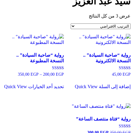
سيد عبد العزيز
عرض ⁦3⁩ من كل النتائج
رواية “صاحبة السيادة” ..
رواية “صاحبة السيادة” ..
النسخة الالكترونية
النسخة المطبوعة
تم التقييم
تم التقييم
EGP
45,00
EGP
200,00
–
EGP
350,00
نطاق
4.50
4.50
السعر:
هناك
من 5
من 5
من
إضافة إلى السلة
Quick View
تحديد أحد الخيارات
Quick View
العديد
من
خلال
الأشكال
المختلفة
لهذا
المنتج.
رواية “فتاة منتصف الساعة”
يمكن
اختيار
الخيارات
تم التقييم
EGP
350,00
EGP
السعر
300,00
السعر