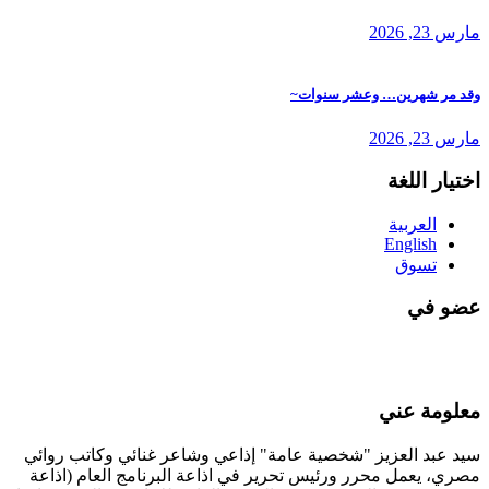
مارس 23, 2026
وقد مر شهرين… وعشر سنوات~
مارس 23, 2026
اختيار اللغة
العربية
English
تسوق
عضو في
معلومة عني
سيد عبد العزيز "شخصية عامة" إذاعي وشاعر غنائي وكاتب روائي
مصري، يعمل محرر ورئيس تحرير في اذاعة البرنامج العام (اذاعة